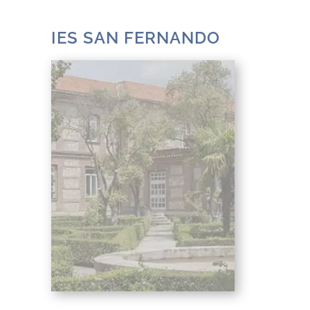
IES SAN FERNANDO
El IES San Fernando está
situado en un marco
incomparable: sus
instalaciones, edificios y
espacios diversos están muy
por encima de la media de los
centros de la Comunidad de
Madrid. Se constituye como
un Instituto en el que se
imparten todos los niveles de
la ESO, Bachillerato y FP.