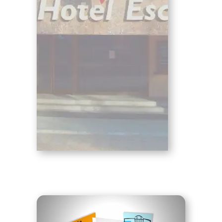
Estudia en el IES Hotel
Escuela una profesión de
futuro, en un entorno ideal,
viviendo experiencias que te
enriquecerán como persona y
como profesional y todo esto
con los mejores profesionales
del sector, de forma
motivadora y aprendiendo a
trabajar en equipo mientras te
formas.